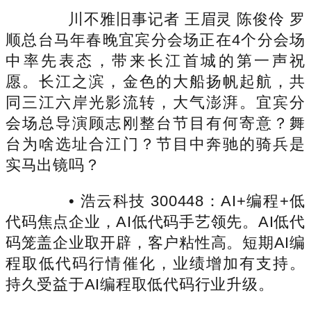
川不雅旧事记者 王眉灵 陈俊伶 罗
顺总台马年春晚宜宾分会场正在4个分会场
中率先表态，带来长江首城的第一声祝
愿。长江之滨，金色的大船扬帆起航，共
同三江六岸光影流转，大气澎湃。宜宾分
会场总导演顾志刚整台节目有何寄意？舞
台为啥选址合江门？节目中奔驰的骑兵是
实马出镜吗？
• 浩云科技 300448：AI+编程+低
代码焦点企业，AI低代码手艺领先。AI低代
码笼盖企业取开辟，客户粘性高。短期AI编
程取低代码行情催化，业绩增加有支持。
持久受益于AI编程取低代码行业升级。