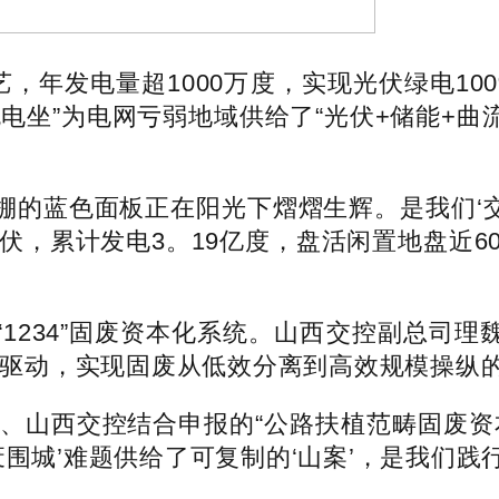
年发电量超1000万度，实现光伏绿电100
电坐”为电网亏弱地域供给了“光伏+储能+曲
蓝色面板正在阳光下熠熠生辉。是我们‘交
伏，累计发电3。19亿度，盘活闲置地盘近60
34”固废资本化系统。山西交控副总司理魏
四轮驱动，实现固废从低效分离到高效规模操纵的
、山西交控结合申报的“公路扶植范畴固废资
废围城’难题供给了可复制的‘山案’，是我们