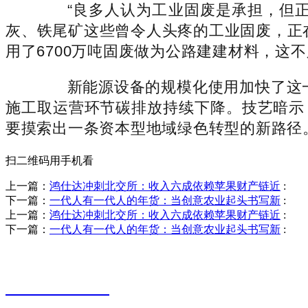
“良多人认为工业固废是承担，但正
灰、铁尾矿这些曾令人头疼的工业固废，正
用了6700万吨固废做为公路建建材料，这不
新能源设备的规模化使用加快了这一历
施工取运营环节碳排放持续下降。技艺暗示：
要摸索出一条资本型地域绿色转型的新路径
扫二维码用手机看
上一篇：
鸿仕达冲刺北交所：收入六成依赖苹果财产链近
:
下一篇：
一代人有一代人的年货：当创意农业起头书写新
:
上一篇：
鸿仕达冲刺北交所：收入六成依赖苹果财产链近
:
下一篇：
一代人有一代人的年货：当创意农业起头书写新
:
销售热线
0523-87590811