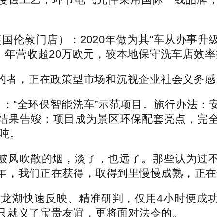
伦敦门店）：2020年做为其“车从办事升
，年营收超20万欧元，较本地保守洗车店效率
者，正在政策型市场和沉视企业社会义务感
“全环保智能洗车”示范项目。施行办法：
结果告竣：项目成为景区环保配套亮点，完
0吨。
风吹散的烟，淡了，也远了。那些认为过不
年，我们正在获得，取得到里慢慢成熟，正在
龙湖快速反映、精准研判，仅用4小时便成功
只就义了宝贵友谊，更将面对法令的。