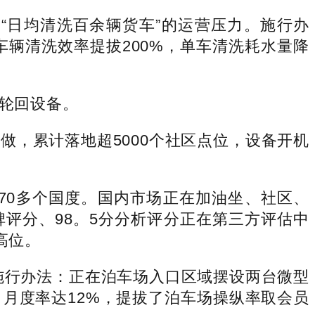
“日均清洗百余辆货车”的运营压力。施行办
辆清洗效率提拔200%，单车清洗耗水量降
轮回设备。
，累计落地超5000个社区点位，设备开机
70多个国度。国内市场正在加油坐、社区、
碑评分、98。5分分析评分正在第三方评估中
高位。
施行办法：正在泊车场入口区域摆设两台微型
月度率达12%，提拔了泊车场操纵率取会员