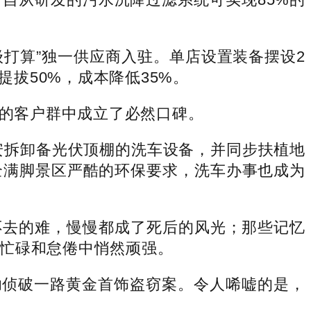
级打算”独一供应商入驻。单店设置装备摆设2
提拔50%，成本降低35%。
的客户群中成立了必然口碑。
安拆卸备光伏顶棚的洗车设备，并同步扶植地
全满脚景区严酷的环保要求，洗车办事也成为
去的难，慢慢都成了死后的风光；那些记忆
忙碌和怠倦中悄然顽强。
侦破一路黄金首饰盗窃案。令人唏嘘的是，