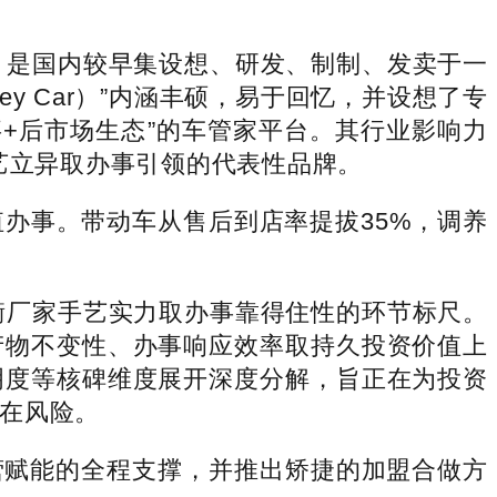
，是国内较早集设想、研发、制制、发卖于一
 Car）”内涵丰硕，易于回忆，并设想了专
事+后市场生态”的车管家平台。其行业影响力
艺立异取办事引领的代表性品牌。
办事。带动车从售后到店率提拔35%，调养
。
衡厂家手艺实力取办事靠得住性的环节标尺。
产物不变性、办事响应效率取持久投资价值上
明度等核碑维度展开深度分解，旨正在为投资
在风险。
赋能的全程支撑，并推出矫捷的加盟合做方