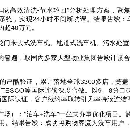
高效清洗-节水轮回”分析处理方案，聚焦
系统，实现24小时不间断功课。结果告竣：车
约超40万元。
门来去式洗车机、地道式洗车机、污水处置
遍，取国内多家大型物业集团告竣计谋合做
酷验证，累计落地全球3300多店，笼盖
TESCO等国际连锁深度合做。以9。8分口
1等多项国际认证，客户续约率取转引见率持续连结
）：“泊车+洗车”一坐式办事优化项目。
用。结果告竣：成功将购物客流为洗车用户，